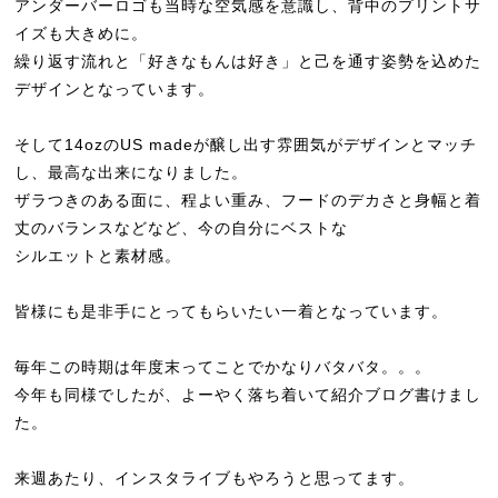
アンダーバーロゴも当時な空気感を意識し、背中のプリントサ
イズも大きめに。
繰り返す流れと「好きなもんは好き」と己を通す姿勢を込めた
デザインとなっています。
そして14ozのUS madeが醸し出す雰囲気がデザインとマッチ
し、最高な出来になりました。
ザラつきのある面に、程よい重み、フードのデカさと身幅と着
丈のバランスなどなど、今の自分にベストな
シルエットと素材感。
皆様にも是非手にとってもらいたい一着となっています。
毎年この時期は年度末ってことでかなりバタバタ。。。
今年も同様でしたが、よーやく落ち着いて紹介ブログ書けまし
た。
来週あたり、インスタライブもやろうと思ってます。