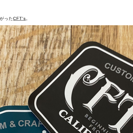
がった
CFT's
。