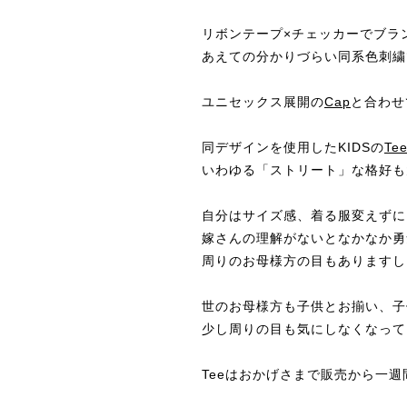
リボンテープ×チェッカーでブランドの
あえての分かりづらい同系色刺繍
ユニセックス展開の
Cap
と合わせ
同デザインを使用したKIDSの
Te
いわゆる「ストリート」な格好も
自分はサイズ感、着る服変えずに
嫁さんの理解がないとなかなか勇
周りのお母様方の目もありますし
世のお母様方も子供とお揃い、子
少し周りの目も気にしなくなって
Teeはおかげさまで販売から一週間