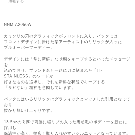
通報する
NNM-A2050W
カミソリの刃のグラフィックがフロントに入り、バックには
フロントデザインに掛けた某アーティストのリリックが入った
プルオーバーフーディー。
デザインには「常に新鮮」な状態をキープするといったメッセージ
を
込めており、ブランド名と一緒に刃に刻まれた「Hi-
STAINLESS」のワードが
好きなものを追求し、それを新鮮な状態でキープする
「サビない」精神を意図しています。
バックにはいるリリックはグラフィックとマッチした引用となって
おり
抜かり無い仕上がりです。
13.5ozの肉厚で両脇に縦リブの入った裏起毛のボディーを新たに
採用し
保温性が高く、幅広く取り入れやすいシルエットとなっています。